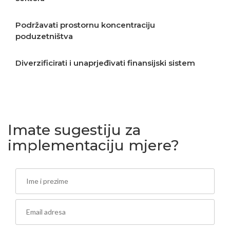
Podržavati prostornu koncentraciju
poduzetništva
Diverzificirati i unaprjeđivati finansijski sistem
Podržavati izvoz i stvaranje proizvoda više
dodane vrijednosti
Imate sugestiju za
implementaciju mjere?