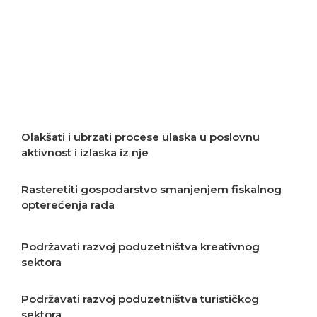
Podržavati transfer i razvoj tehnologija
Podržavati razvoj poslovnog privatnog
sektora
Olakšati i ubrzati procese ulaska u poslovnu
aktivnost i izlaska iz nje
Rasteretiti gospodarstvo smanjenjem fiskalnog
opterećenja rada
Podržavati razvoj poduzetništva kreativnog
sektora
Podržavati razvoj poduzetništva turističkog
sektora