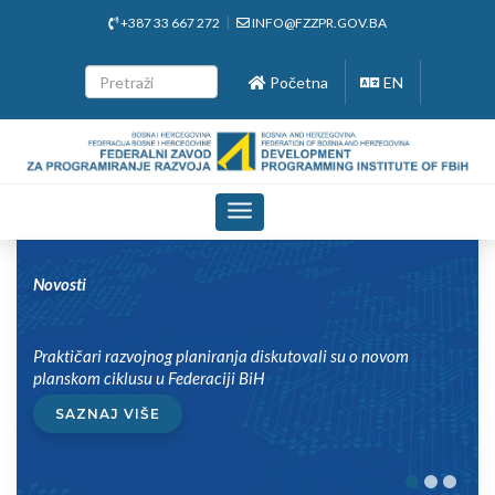
+387 33 667 272
INFO@FZZPR.GOV.BA
Početna
EN
Toggle
navigation
Novosti
Praktičari razvojnog planiranja diskutovali su o novom
planskom ciklusu u Federaciji BiH
SAZNAJ VIŠE