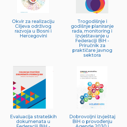
Okvir za realizaciju
Trogodišnje i
Ciljeva održivog
godišnje planiranje
razvoja u Bosni i
rada, monitoring i
Hercegovini
izvještavanje u
Federaciji BiH -
Priručnik za
praktičare javnog
sektora
Evaluacija strateških
Dobrovoljni izvještaj
dokumenata u
BiH o provođenju
Federaciji BiH -
Agende 2030 i