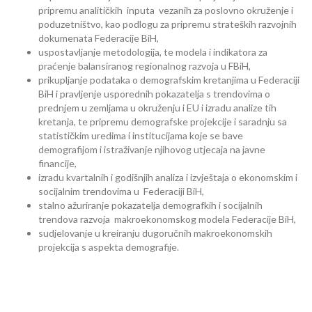
pripremu analitičkih inputa vezanih za poslovno okruženje i
poduzetništvo, kao podlogu za pripremu strateških razvojnih
dokumenata Federacije BiH,
uspostavljanje metodologija, te modela i indikatora za
praćenje balansiranog regionalnog razvoja u FBiH,
prikupljanje podataka o demografskim kretanjima u Federaciji
BiH i pravljenje usporednih pokazatelja s trendovima o
prednjem u zemljama u okruženju i EU i izradu analize tih
kretanja, te pripremu demografske projekcije i saradnju sa
statističkim uredima i institucijama koje se bave
demografijom i istraživanje njihovog utjecaja na javne
financije,
izradu kvartalnih i godišnjih analiza i izvještaja o ekonomskim i
socijalnim trendovima u Federaciji BiH,
stalno ažuriranje pokazatelja demografkih i socijalnih
trendova razvoja makroekonomskog modela Federacije BiH,
sudjelovanje u kreiranju dugoručnih makroekonomskih
projekcija s aspekta demografije.