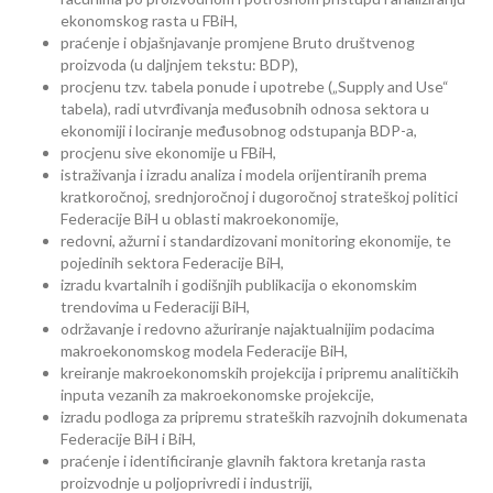
ekonomskog rasta u FBiH,
praćenje i objašnjavanje promjene Bruto društvenog
proizvoda (u daljnjem tekstu: BDP),
procjenu tzv. tabela ponude i upotrebe („Supply and Use“
tabela), radi utvrđivanja međusobnih odnosa sektora u
ekonomiji i lociranje međusobnog odstupanja BDP-a,
procjenu sive ekonomije u FBiH,
istraživanja i izradu analiza i modela orijentiranih prema
kratkoročnoj, srednjoročnoj i dugoročnoj strateškoj politici
Federacije BiH u oblasti makroekonomije,
redovni, ažurni i standardizovani monitoring ekonomije, te
pojedinih sektora Federacije BiH,
izradu kvartalnih i godišnjih publikacija o ekonomskim
trendovima u Federaciji BiH,
održavanje i redovno ažuriranje najaktualnijim podacima
makroekonomskog modela Federacije BiH,
kreiranje makroekonomskih projekcija i pripremu analitičkih
inputa vezanih za makroekonomske projekcije,
izradu podloga za pripremu strateških razvojnih dokumenata
Federacije BiH i BiH,
praćenje i identificiranje glavnih faktora kretanja rasta
proizvodnje u poljoprivredi i industriji,