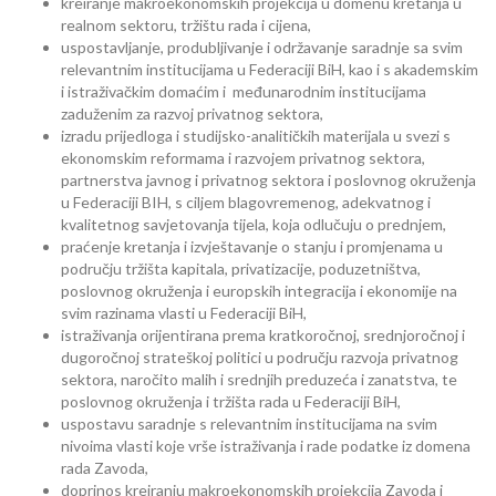
kreiranje makroekonomskih projekcija u domenu kretanja u
realnom sektoru, tržištu rada i cijena,
uspostavljanje, produbljivanje i održavanje saradnje sa svim
relevantnim institucijama u Federaciji BiH, kao i s akademskim
i istraživačkim domaćim i međunarodnim institucijama
zaduženim za razvoj privatnog sektora,
izradu prijedloga i studijsko-analitičkih materijala u svezi s
ekonomskim reformama i razvojem privatnog sektora,
partnerstva javnog i privatnog sektora i poslovnog okruženja
u Federaciji BIH, s ciljem blagovremenog, adekvatnog i
kvalitetnog savjetovanja tijela, koja odlučuju o prednjem,
praćenje kretanja i izvještavanje o stanju i promjenama u
području tržišta kapitala, privatizacije, poduzetništva,
poslovnog okruženja i europskih integracija i ekonomije na
svim razinama vlasti u Federaciji BiH,
istraživanja orijentirana prema kratkoročnoj, srednjoročnoj i
dugoročnoj strateškoj politici u području razvoja privatnog
sektora, naročito malih i srednjih preduzeća i zanatstva, te
poslovnog okruženja i tržišta rada u Federaciji BiH,
uspostavu saradnje s relevantnim institucijama na svim
nivoima vlasti koje vrše istraživanja i rade podatke iz domena
rada Zavoda,
doprinos kreiranju makroekonomskih projekcija Zavoda i