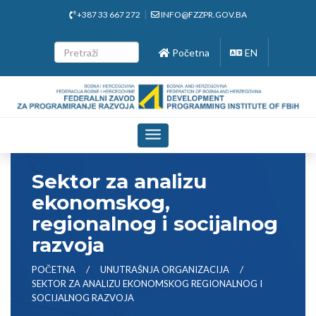
+387 33 667 272
INFO@FZZPR.GOV.BA
Početna
EN
Toggle
navigation
Sektor za analizu
ekonomskog,
regionalnog i socijalnog
razvoja
POČETNA
UNUTRAŠNJA ORGANIZACIJA
SEKTOR ZA ANALIZU EKONOMSKOG REGIONALNOG I
SOCIJALNOG RAZVOJA