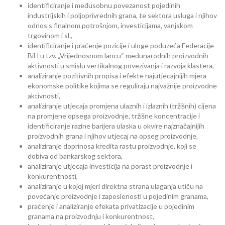
identificiranje i međusobnu povezanost pojedinih
industrijskih i poljoprivrednih grana, te sektora usluga i njihov
odnos s finalnom potrošnjom, investicijama, vanjskom
trgovinom i sl.,
identificiranje i praćenje pozicije i uloge poduzeća Federacije
BiH u tzv. „Vrijednosnom lancu“ međunarodnih proizvodnih
aktivnosti u smislu vertikalnog povezivanja i razvoja klastera,
analiziranje pozitivnih propisa i efekte najutjecajnijih mjera
ekonomske politike kojima se reguliraju najvažnije proizvodne
aktivnosti,
analiziranje utjecaja promjena ulaznih i izlaznih (tržišnih) cijena
na promjene opsega proizvodnje, tržišne koncentracije i
identificiranje razine barijera ulaska u okvire najznačajnijih
proizvodnih grana i njihov utjecaj na opseg proizvodnje,
analiziranje doprinosa kredita rastu proizvodnje, koji se
dobiva od bankarskog sektora,
analiziranje utjecaja investicija na porast proizvodnje i
konkurentnosti,
analiziranje u kojoj mjeri direktna strana ulaganja utiču na
povećanje proizvodnje i zaposlenosti u pojedinim granama,
praćenje i analiziranje efekata privatizacije u pojedinim
granama na proizvodnju i konkurentnost,