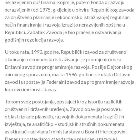
nerazvijenim opštinama, kojim je, putem Fonda o razvoju
nerazvijenih (od 1975. g. djeluje u okviru Republičkog zavoda
za društveno planiranje i ekonomsko istraživanje) regulisan
način finansiranja i razvoja izrazito nerazvijenih opština u
Republici. Zadatak Zavoda je bio praćenje ostvarivanja
godišnjih rezolucija razvoja.
U toku rata, 1993. godine, Republički zavod za društveno
planiranje i ekonomsko istraživanje je promijenio ime u
Državni zavod za programiranje razvoja. Poslije Dejtonskog
mirovnog sporazuma, marta 1996. godine, se ukida Državni
zavod i uspostavlja Federalni zavod za programiranje razvoja,
koji ovo ime nosi i danas.
Tokom svog postojanja, opstajući kroz istoriju različitih
društvenih i državnih uređenja, Zavod obavlja poslove u
oblasti izrade planskih, razvojnih dokumenata i različitih
izvještaja, te analitičko – studijskih stručnih dokumenata,
asistirajući rad vlada i ministarstava u Bosni i Hercegovini.
Danas uspostavljamo standarde u planiranju razvoja i