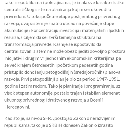
tako i republikama i pokrajinama, je imala sve karakteristike
centralističkog sistema planiranja kojim se rukovodilo
privredom. U toku početne etape poslijeratnog privrednog
razvoja, ovaj sistem je znatno uticao na povećanje stope
akumulacije i koncentraciju investicija i materijalnih i ljudskih
resursa, s ciljem da se izvrši temeljna strukturalna
transformacija privrede. Kasnije se ispostavilo da
centralizovani sistem ne može obezbijediti dovoljno prostora
inicijativi i drugim vrijednosnim ekonomskim kriterijima, pa
se već krajem četrdesetih i početkom pedesetih godina
pristupilo donošenju petogodišnjih (srednjoročnih) planova
razvoja. Prvi petogodišnji plan je bio za period 1947-1951.
godine i zatim redom. Tako je planiranje i programiranje, uz
visok stepen autonomije, postalo trajan i stabilan elemenat
ukupnog privrednog i društvenog razvoja u Bosni i
Hercegovini.
Kao što je, na nivou SFRJ, postojao Zakon o nerazvijenim
republikama, tako je u SRBiH donesen Zakon o izrazito