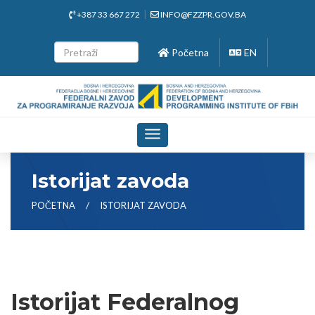
+387 33 667 272
INFO@FZZPR.GOV.BA
Početna
EN
Toggle
navigation
Istorijat zavoda
POČETNA
ISTORIJAT ZAVODA
Istorijat Federalnog