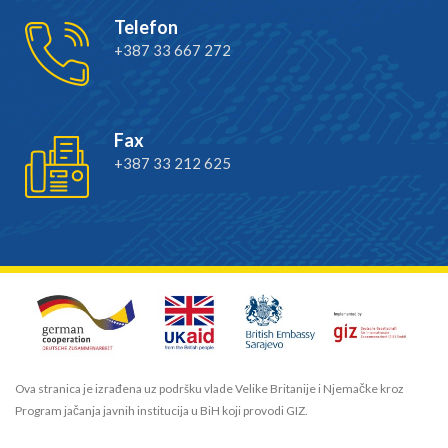
Telefon
+387 33 667 272
Fax
+387 33 212 625
Ova stranica je izrađena uz podršku vlade Velike Britanije i Njemačke kroz
Program jačanja javnih institucija u BiH koji provodi GIZ.