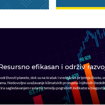
Resursno efikasan i održiv razvo
drživosti planete, dok su na kratak i srednji rok prijetnja životu,
ama. Nedovoljno uvažavanje klimatskih promjena i njihovih štedni
ltira sagledavanjem rasta na temelju pogrešnih indikatora blagostan