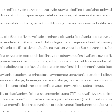
u središte svoje razvojne strategije stavlja okolišno i socijalno prihvatl
ktora i istodobno sprečavajući adekvatnom regulativom eksternalizaciju 
nih šumskih područja, jer je to od ključnog značaja za očuvanje kvalitete z
 okolišno održiv razvoj daje prednost očuvanju i poticanju uspostave zele
ve modele, korištenju novih tehnologija za smanjenje i kontrolu emisij
ih sektora čije aktivnosti utiču na kvalitet zraka kao što su transport, ind
na osiguranje potrebnih količina vode odgovarajućeg kvaliteta (uz održiv
 prvenstveno kroz obnovu i izgradnju vodne infrastrukture za vodosnabd
snabdjevanja, održavati dobro stanje površinskih i podzemnih voda, kao i 
avljanja otpadom sa principima savremenog upravljanja otpadom i ciljevi
vno korištenje, te energetsko iskorištenje, na način da se minimizira rizik p
adom i putem cirkularne ekonomije stvarati nova zelena radna mjesta.
, prebacivanjem fokusa sa termoelektrana (TE) na ugalj i izvoza električ
Također je nužno povećavati energijsku efikasnost (EnE), posebno u se
ova energije, kao i na povećanje produktivnosti i konkurentnosti privre