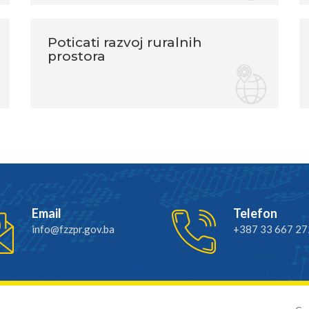
Poticati razvoj ruralnih
prostora
Email
Telefon
info@fzzpr.gov.ba
+387 33 667 27