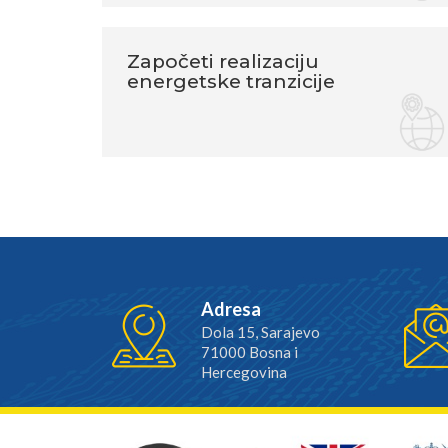
Započeti realizaciju
energetske tranzicije
Adresa
Dola 15, Sarajevo
71000 Bosna i
Hercegovina