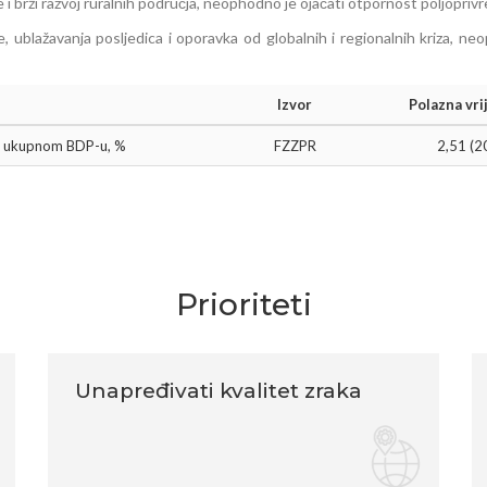
 i brži razvoj ruralnih područja, neophodno je ojačati otpornost poljopriv
, ublažavanja posljedica i oporavka od globalnih i regionalnih kriza, ne
Izvor
Polazna vri
e u ukupnom BDP-u, %
FZZPR
2,51 (2
Prioriteti
Unapređivati kvalitet zraka