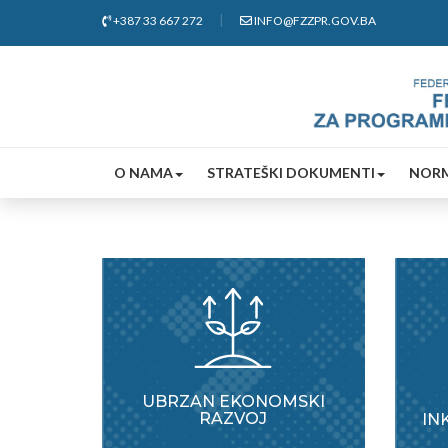
+387 33 667 272
INFO@FZZPR.GOV.BA
O NAMA
STRATEŠKI DOKUMENTI
NORM
UBRZAN EKONOMSKI
RAZVOJ
IN