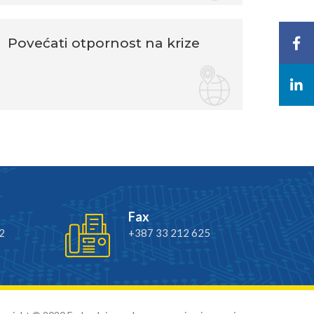
Povećati otpornost na krize
Fax
2
+387 33 212 625