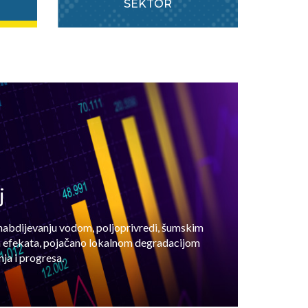
SEKTOR
j
 snabdijevanju vodom, poljoprivredi, šumskim
h efekata, pojačano lokalnom degradacijom
ja i progresa.