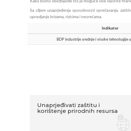
Kako bismo obezbijedili što je moguće više vlastite hrane
Sa ciljem unaprjeđenja sposobnosti sprečavanja, zaštite
upravljanje krizama, rizicima i nesrećama.
Indikator 
BDP industrije srednje i visoke tehnologij
Unaprjeđivati zaštitu i
korištenje prirodnih resursa