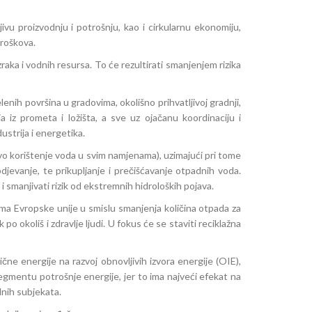
jivu proizvodnju i potrošnju, kao i cirkularnu ekonomiju,
troškova.
raka i vodnih resursa. To će rezultirati smanjenjem rizika
nih površina u gradovima, okolišno prihvatljivoj gradnji,
a iz prometa i ložišta, a sve uz ojačanu koordinaciju i
ustrija i energetika.
o korištenje voda u svim namjenama), uzimajući pri tome
jevanje, te prikupljanje i prečišćavanje otpadnih voda.
smanjivati rizik od ekstremnih hidroloških pojava.
ma Evropske unije u smislu smanjenja količina otpada za
o okoliš i zdravlje ljudi. U fokus će se staviti reciklažna
ne energije na razvoj obnovljivih izvora energije (OIE),
gmentu potrošnje energije, jer to ima najveći efekat na
dnih subjekata.