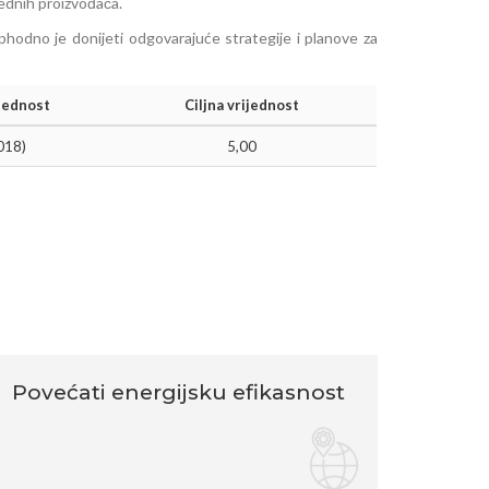
rednih proizvođača.
ophodno je donijeti odgovarajuće strategije i planove za
jednost 
Ciljna vrijednost
018)
5,00
Povećati energijsku efikasnost