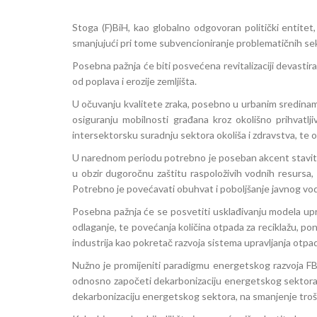
Stoga (F)BiH, kao globalno odgovoran politički entitet, 
smanjujući pri tome subvencioniranje problematičnih se
Posebna pažnja će biti posvećena revitalizaciji devastira
od poplava i erozije zemljišta.
U očuvanju kvalitete zraka, posebno u urbanim sredinama,
osiguranju mobilnosti građana kroz okolišno prihvatlji
intersektorsku suradnju sektora okoliša i zdravstva, te on
U narednom periodu potrebno je poseban akcent staviti 
u obzir dugoročnu zaštitu raspoloživih vodnih resursa,
Potrebno je povećavati obuhvat i poboljšanje javnog vodo
Posebna pažnja će se posvetiti usklađivanju modela upr
odlaganje, te povećanja količina otpada za reciklažu, pono
industrija kao pokretač razvoja sistema upravljanja otp
Nužno je promijeniti paradigmu energetskog razvoja FBiH
odnosno započeti dekarbonizaciju energetskog sektora. 
dekarbonizaciju energetskog sektora, na smanjenje trošk