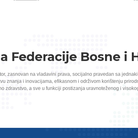
oja Federacije Bosne i
ostor, zasnovan na vladavini prava, socijalno pravedan sa jedn
tvu znanja i inovacijama, efikasnom i održivom korištenju prirodn
o zdravstvo, a sve u funkciji postizanja uravnoteženog i visokog 