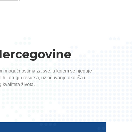
 Hercegovine
akim mogućnostima za sve, u kojem se njeguje
ih i drugih resursa, uz očuvanje okoliša i
kvaliteta života.