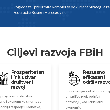
Pogledajte i preuzmite kompletan dokument Strategije ra
Federacije Bosne i Hercegovine
Ciljevi razvoja FBiH
Prosperitetan
Resursno
i inkluzivan
efikasan i
društveni
održiv razvo
razvoj
podrazumijeva okolišno i soci
 povjerenje u društvu,
privatljivu proizvodnju i
bnu i ekonomsku sigurnost,
potrošnju, kao i cirkularnu
edniju raspodjelu dohotka,
ekonomiju