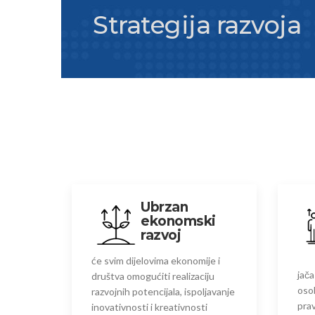
Strategija razvoja
Ubrzan
ekonomski
razvoj
će svim dijelovima ekonomije i
jača
društva omogućiti realizaciju
oso
razvojnih potencijala, ispoljavanje
prav
inovativnosti i kreativnosti