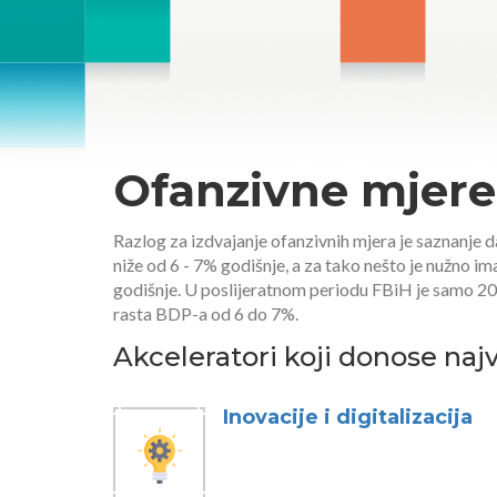
Ofanzivne mjere
Razlog za izdvajanje ofanzivnih mjera je saznanje 
niže od 6 - 7% godišnje, a za tako nešto je nužno i
godišnje. U poslijeratnom periodu FBiH je samo 2006
rasta BDP-a od 6 do 7%.
Akceleratori koji donose naj
Inovacije i digitalizacija