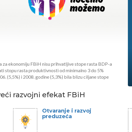
da za ekonomiju FBiH nisu prihvatljive stope rasta BDP-a
mati stopu rasta produktivnosti od minimalno 3 do 5%
. (5,5%) i 2008. godine (5,3%) bila blizu ciljane stope
veći razvojni efekat FBiH
Otvaranje i razvoj
preduzeća