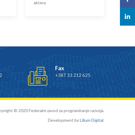
aktera
Fax
2
+387 33 212 625
yright © 2020 Federalni zavod za programiranje razvoja.
Development by
Lilium Digital
.