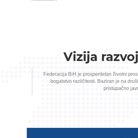
Vizija razv
Federacija BiH je prosperitetan životni pr
bogatstvo različitosti.
Baziran je na druš
pristupačno javn