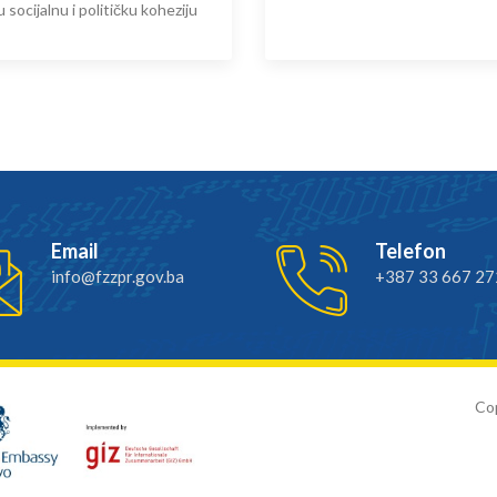
u socijalnu i političku koheziju
Email
Telefon
info@fzzpr.gov.ba
+387 33 667 27
Cop