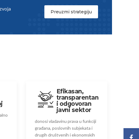
zvoja
Preuzmi strategiju
Efikasan,
transparentan
j
i odgovoran
javni sektor
jalno
donosi vladavinu prava u funkciji
građana, poslovnih subjekata i
drugih društvenih i ekonomskih