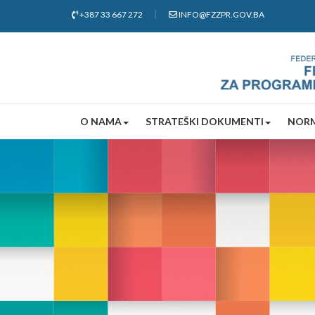
+387 33 667 272
INFO@FZZPR.GOV.BA
O NAMA
STRATEŠKI DOKUMENTI
NORM