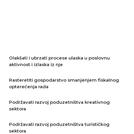
Podržavati transfer i razvoj tehnologija
Podržavati razvoj poslovnog privatnog
sektora
Olakšati i ubrzati procese ulaska u poslovnu
aktivnost i izlaska iz nje
Rasteretiti gospodarstvo smanjenjem fiskalnog
opterećenja rada
Podržavati razvoj poduzetništva kreativnog
sektora
Podržavati razvoj poduzetništva turističkog
sektora