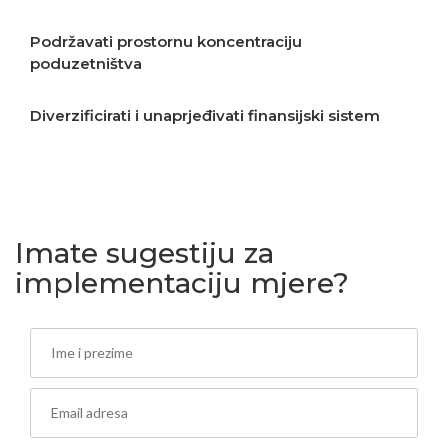
Podržavati prostornu koncentraciju
poduzetništva
Diverzificirati i unaprjeđivati finansijski sistem
Podržavati izvoz i stvaranje proizvoda više
dodane vrijednosti
Imate sugestiju za
implementaciju mjere?