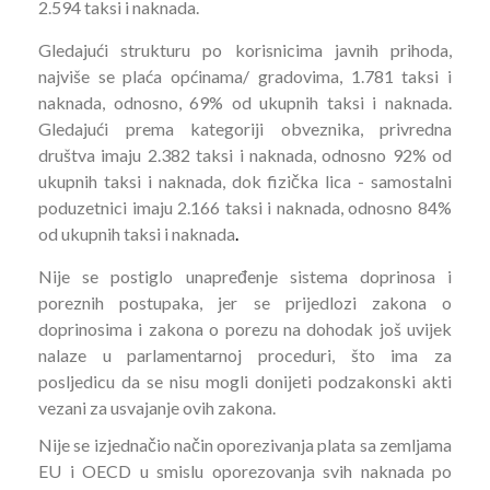
2.594 taksi i naknada.
Gledajući strukturu po korisnicima javnih prihoda,
najviše se plaća općinama/ gradovima, 1.781 taksi i
naknada, odnosno, 69% od ukupnih taksi i naknada.
Gledajući prema kategoriji obveznika, privredna
društva imaju 2.382 taksi i naknada, odnosno 92% od
ukupnih taksi i naknada, dok fizička lica - samostalni
poduzetnici imaju 2.166 taksi i naknada, odnosno 84%
od ukupnih taksi i naknada
.
Nije se postiglo unapređenje sistema doprinosa i
poreznih postupaka, jer se prijedlozi zakona o
doprinosima i zakona o porezu na dohodak još uvijek
nalaze u parlamentarnoj proceduri, što ima za
posljedicu da se nisu mogli donijeti podzakonski akti
vezani za usvajanje ovih zakona.
Nije se izjednačio način oporezivanja plata sa zemljama
EU i OECD u smislu oporezovanja svih naknada po