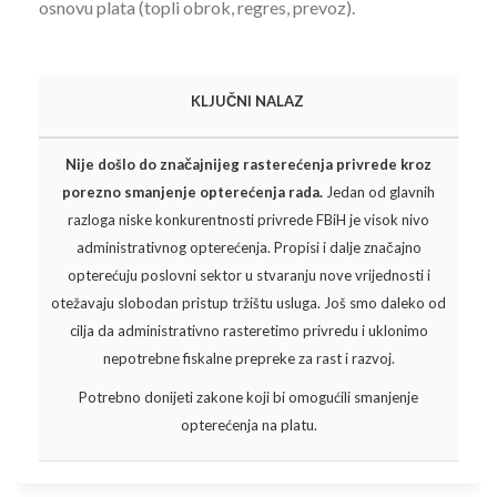
osnovu plata (topli obrok, regres, prevoz).
KLJUČNI NALAZ
Nije došlo do značajnijeg rasterećenja privrede kroz
porezno smanjenje opterećenja rada.
Jedan od glavnih
razloga niske konkurentnosti privrede FBiH je visok nivo
administrativnog opterećenja. Propisi i dalje značajno
opterećuju poslovni sektor u stvaranju nove vrijednosti i
otežavaju slobodan pristup tržištu usluga. Još smo daleko od
cilja da administrativno rasteretimo privredu i uklonimo
nepotrebne fiskalne prepreke za rast i razvoj.
Potrebno donijeti zakone koji bi omogućili smanjenje
opterećenja na platu.