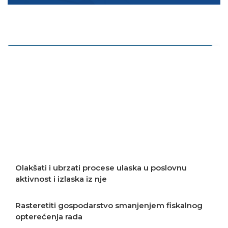
Povećavati digitaliziranost ekonomije
Podržavati transfer i razvoj tehnologija
Podržavati razvoj poslovnog privatnog
sektora
Olakšati i ubrzati procese ulaska u poslovnu
aktivnost i izlaska iz nje
Rasteretiti gospodarstvo smanjenjem fiskalnog
opterećenja rada