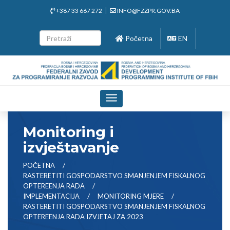
+387 33 667 272
INFO@FZZPR.GOV.BA
Početna
EN
Toggle
navigation
Monitoring i
izvještavanje
POČETNA
RASTERETITI GOSPODARSTVO SMANJENJEM FISKALNOG
OPTEREENJA RADA
IMPLEMENTACIJA
MONITORING MJERE
RASTERETITI GOSPODARSTVO SMANJENJEM FISKALNOG
OPTEREENJA RADA IZVJETAJ ZA 2023