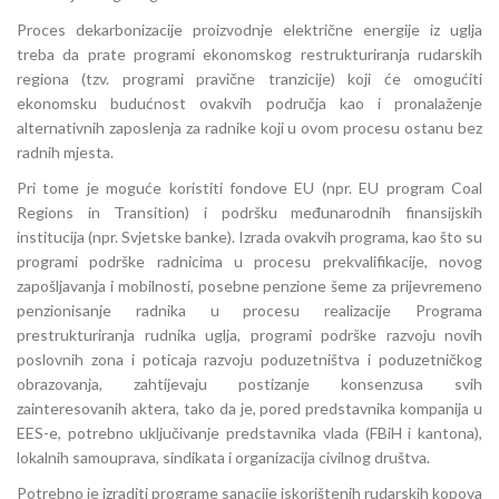
Proces dekarbonizacije proizvodnje električne energije iz uglja
treba da prate programi ekonomskog restrukturiranja rudarskih
regiona (tzv. programi pravične tranzicije) koji će omogućiti
ekonomsku budućnost ovakvih područja kao i pronalaženje
alternativnih zaposlenja za radnike koji u ovom procesu ostanu bez
radnih mjesta.
Pri tome je moguće koristiti fondove EU (npr. EU program Coal
Regions in Transition) i podršku međunarodnih finansijskih
institucija (npr. Svjetske banke). Izrada ovakvih programa, kao što su
programi podrške radnicima u procesu prekvalifikacije, novog
zapošljavanja i mobilnosti, posebne penzione šeme za prijevremeno
penzionisanje radnika u procesu realizacije Programa
prestrukturiranja rudnika uglja, programi podrške razvoju novih
poslovnih zona i poticaja razvoju poduzetništva i poduzetničkog
obrazovanja, zahtijevaju postizanje konsenzusa svih
zainteresovanih aktera, tako da je, pored predstavnika kompanija u
EES-e, potrebno uključivanje predstavnika vlada (FBiH i kantona),
lokalnih samouprava, sindikata i organizacija civilnog društva.
Potrebno je izraditi programe sanacije iskorištenih rudarskih kopova