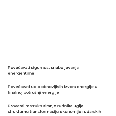
resursa
Unapređivati kvalitet zraka
Povećati energijsku efikasnost
Započeti realizaciju energetske tranzicije
Povećavati sigurnost snabdijevanja
energentima
Povećavati udio obnovljivih izvora energije u
finalnoj potrošnji energije
Provesti restrukturiranje rudnika uglja i
strukturnu transformaciju ekonomije rudarskih