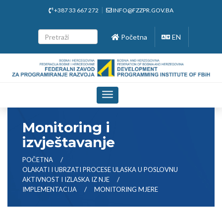
+387 33 667 272
INFO@FZZPR.GOV.BA
Početna
EN
Toggle
navigation
Monitoring i
izvještavanje
POČETNA
OLAKATI I UBRZATI PROCESE ULASKA U POSLOVNU
AKTIVNOST I IZLASKA IZ NJE
IMPLEMENTACIJA
MONITORING MJERE