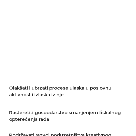
Povećavati digitaliziranost ekonomije
Podržavati transfer i razvoj tehnologija
Podržavati razvoj poslovnog privatnog
sektora
Olakšati i ubrzati procese ulaska u poslovnu
aktivnost i izlaska iz nje
Rasteretiti gospodarstvo smanjenjem fiskalnog
opterećenja rada
Podržavati razvoj poduzetništva kreativnog