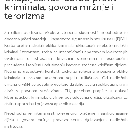
kriminala, govora mržnje i
terorizma
Sa ciljem postizanja visokog stepena sigurnosti, neophodno je
dodatno jačati saradnju i kapacitete sigurnosnih struktura u (F)BiH.
Borba protiv različitih oblika kriminala, uključujući visokotehnološki
kriminal i terorizam, treba se intenzivirati uspostavom kvalitetnijih
evidencija o istragama, krivičnim gonjenjima i osuđujućim
presudama i zapljeni i oduzimanju imovine stečene krivičnim djelom.
Nužno je uspostaviti kontakt tačku za relevantne pojavne oblike
kriminala u svakom posebnom odjelu tužilaštava. Od nadležnih
organa u FBiH se posebno očekuje da dalje jačaju i usklađuju pravni
okvir s pravnom stečevinom EU, posebno propise u oblasti
kibernetičkog kriminala, civilnog posjedovanja oružja, eksploziva za
civilnu upotrebu i prijevoza opasnih materija.
Neophodno je intenzivirati prevenciju, praćenje i sankcionisanje
dijela i govora mržnje pravovremenim djelovanjem nadležnih
institucija.