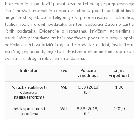
Potrebno je uspostaviti pravni okvir za tehnologije prepoznavanja
lica i mrežu kantonalnih centara za obradu podataka koji bi imali
mogućnosti vještačke inteligencije za prepoznavanje i analizu lica,
tablica vozila i drugih podataka, pri tom poštujući Zakon o zaštiti
ličnih podataka. Evidencije o istragama, krivičnim gonjenjima i
osuđujućim presudama trebaju sadržavati podatke o broju i spolu
počinilaca i žrtava krivičnih djela, te podatke o dobi, invaliditetu,
etničkoj pripadnosti, mjestu i društveno-ekonomskom statusu i
eventualno drugim relevantnim podacima.
Indikator 
Izvor
Polazna 
Ciljna 
vrijednost 
vrijednost
Politička stabilnost i 
WB
-0,39 (2018) 
1,00
odsustvo 
(BiH)
nasilja/terorizma
Indeks prisutnosti 
WEF
99,9 (2019) 
100,0
terorizma
(BiH)