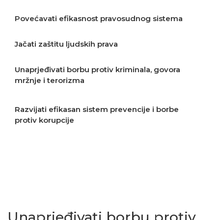
Povećavati efikasnost pravosudnog sistema
Jačati zaštitu ljudskih prava
Unaprjeđivati borbu protiv kriminala, govora
mržnje i terorizma
Razvijati efikasan sistem prevencije i borbe
protiv korupcije
Staviti javnu upravu u službu građana
Unaprjeđivati odgovornost u oblasti javnih
finansija
Unaprjeđivati borbu protiv