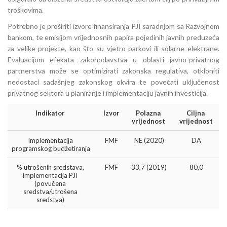
troškovima.
Potrebno je proširiti izvore finansiranja PJI saradnjom sa Razvojnom
bankom, te emisijom vrijednosnih papira pojedinih javnih preduzeća
za velike projekte, kao što su vjetro parkovi ili solarne elektrane.
Evaluacijom efekata zakonodavstva u oblasti javno-privatnog
partnerstva može se optimizirati zakonska regulativa, otkloniti
nedostaci sadašnjeg zakonskog okvira te povećati uključenost
privatnog sektora u planiranje i implementaciju javnih investicija.
Indikator 
Izvor
Polazna 
Ciljna 
vrijednost 
vrijednost
Implementacija 
FMF
NE (2020)
DA
programskog budžetiranja
% utrošenih sredstava, 
FMF
33,7 (2019)
80,0
implementacija PJI 
(povučena 
sredstva/utrošena 
sredstva) 