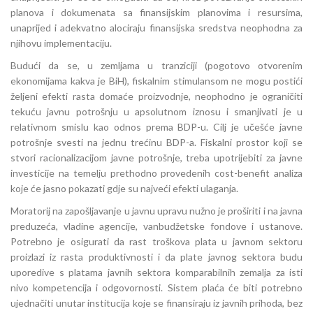
planova i dokumenata sa finansijskim planovima i resursima,
unaprijed i adekvatno alociraju finansijska sredstva neophodna za
njihovu implementaciju.
Budući da se, u zemljama u tranziciji (pogotovo otvorenim
ekonomijama kakva je BiH), fiskalnim stimulansom ne mogu postići
željeni efekti rasta domaće proizvodnje, neophodno je ograničiti
tekuću javnu potrošnju u apsolutnom iznosu i smanjivati je u
relativnom smislu kao odnos prema BDP-u. Cilj je učešće javne
potrošnje svesti na jednu trećinu BDP-a. Fiskalni prostor koji se
stvori racionalizacijom javne potrošnje, treba upotrijebiti za javne
investicije na temelju prethodno provedenih cost-benefit analiza
koje će jasno pokazati gdje su najveći efekti ulaganja.
Moratorij na zapošljavanje u javnu upravu nužno je proširiti i na javna
preduzeća, vladine agencije, vanbudžetske fondove i ustanove.
Potrebno je osigurati da rast troškova plata u javnom sektoru
proizlazi iz rasta produktivnosti i da plate javnog sektora budu
uporedive s platama javnih sektora komparabilnih zemalja za isti
nivo kompetencija i odgovornosti. Sistem plaća će biti potrebno
ujednačiti unutar institucija koje se finansiraju iz javnih prihoda, bez