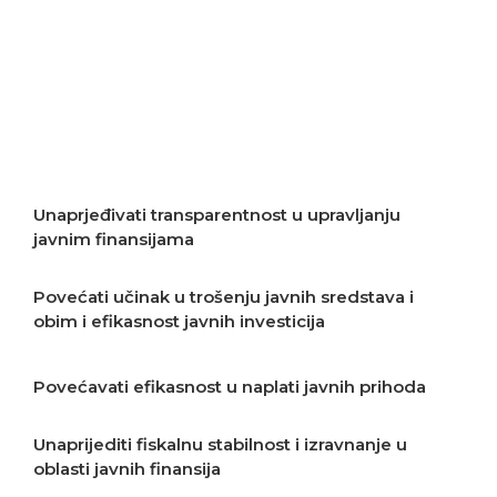
Staviti javnu upravu u službu građana
Unaprjeđivati odgovornost u oblasti javnih
finansija
Unaprjeđivati transparentnost u upravljanju
javnim finansijama
Povećati učinak u trošenju javnih sredstava i
obim i efikasnost javnih investicija
Povećavati efikasnost u naplati javnih prihoda
Unaprijediti fiskalnu stabilnost i izravnanje u
oblasti javnih finansija