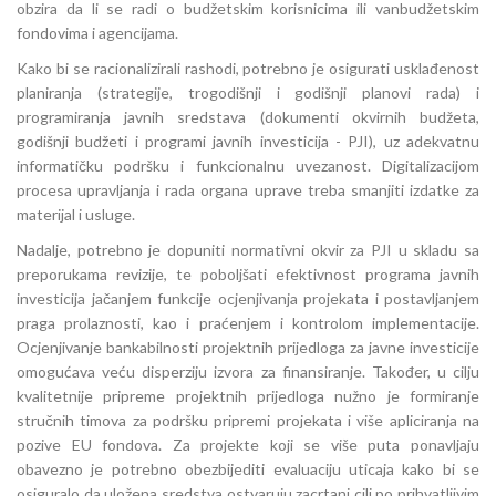
obzira da li se radi o budžetskim korisnicima ili vanbudžetskim
fondovima i agencijama.
Kako bi se racionalizirali rashodi, potrebno je osigurati usklađenost
planiranja (strategije, trogodišnji i godišnji planovi rada) i
programiranja javnih sredstava (dokumenti okvirnih budžeta,
godišnji budžeti i programi javnih investicija - PJI), uz adekvatnu
informatičku podršku i funkcionalnu uvezanost. Digitalizacijom
procesa upravljanja i rada organa uprave treba smanjiti izdatke za
materijal i usluge.
Nadalje, potrebno je dopuniti normativni okvir za PJI u skladu sa
preporukama revizije, te poboljšati efektivnost programa javnih
investicija jačanjem funkcije ocjenjivanja projekata i postavljanjem
praga prolaznosti, kao i praćenjem i kontrolom implementacije.
Ocjenjivanje bankabilnosti projektnih prijedloga za javne investicije
omogućava veću disperziju izvora za finansiranje. Također, u cilju
kvalitetnije pripreme projektnih prijedloga nužno je formiranje
stručnih timova za podršku pripremi projekata i više apliciranja na
pozive EU fondova. Za projekte koji se više puta ponavljaju
obavezno je potrebno obezbijediti evaluaciju uticaja kako bi se
osiguralo da uložena sredstva ostvaruju zacrtani cilj po prihvatljivim