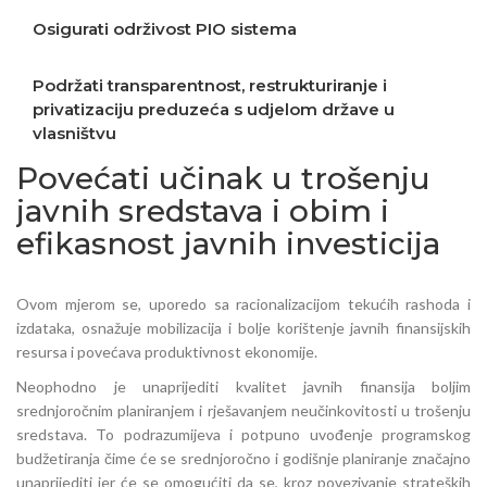
Osigurati održivost PIO sistema
Podržati transparentnost, restrukturiranje i
privatizaciju preduzeća s udjelom države u
vlasništvu
Povećati učinak u trošenju
javnih sredstava i obim i
efikasnost javnih investicija
Ovom mjerom se, uporedo sa racionalizacijom tekućih rashoda i
izdataka, osnažuje mobilizacija i bolje korištenje javnih finansijskih
resursa i povećava produktivnost ekonomije.
Neophodno je unaprijediti kvalitet javnih finansija boljim
srednjoročnim planiranjem i rješavanjem neučinkovitosti u trošenju
sredstava. To podrazumijeva i potpuno uvođenje programskog
budžetiranja čime će se srednjoročno i godišnje planiranje značajno
unaprijediti jer će se omogućiti da se, kroz povezivanje strateških