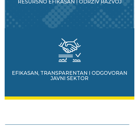
RESURSNO EFIKASAN I ODRŽIV RAZVOJ
EFIKASAN, TRANSPARENTAN I ODGOVORAN
JAVNI SEKTOR
Unaprjeđivati vladavinu prava