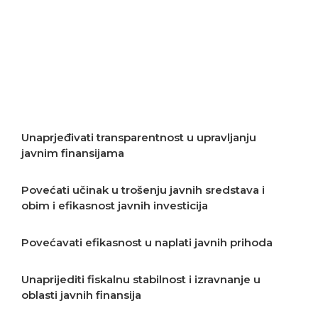
Staviti javnu upravu u službu građana
Unaprjeđivati odgovornost u oblasti javnih
finansija
Unaprjeđivati transparentnost u upravljanju
javnim finansijama
Povećati učinak u trošenju javnih sredstava i
obim i efikasnost javnih investicija
Povećavati efikasnost u naplati javnih prihoda
Unaprijediti fiskalnu stabilnost i izravnanje u
oblasti javnih finansija