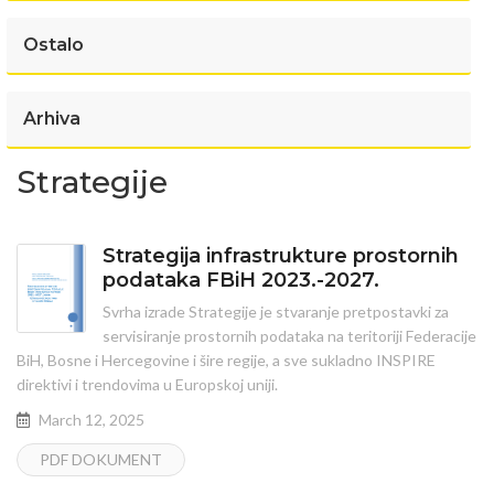
Ostalo
Arhiva
Strategije
Strategija infrastrukture prostornih
podataka FBiH 2023.-2027.
Svrha izrade Strategije je stvaranje pretpostavki za
servisiranje prostornih podataka na teritoriji Federacije
BiH, Bosne i Hercegovine i šire regije, a sve sukladno INSPIRE
direktivi i trendovima u Europskoj uniji.
March 12, 2025
PDF DOKUMENT