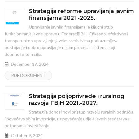
Strategija reforme upravljanja javnim
finansijama 2021 -2025.
Upravljanje javnim finansijama je ključni stub
funkcioniranja javne uprave u Federaciji BiH. Efikasno, efektivno i
transparentno upravljanje javnim sredstvima podrazumijeva
postojanje i dobro upravljanje nizom procesa i sistema koji
doprinose tom cilju.
December 19, 2024
PDF DOKUMENT
Strategija poljoprivrede i ruralnog
razvoja FBiH 2021.-2027.
Strategija donosi novi pristup razvoju ruralnih područja
i povećava obim investicija, uz povećanje udjela javnih sredstava u
potporama investiranju.
October 9, 2024