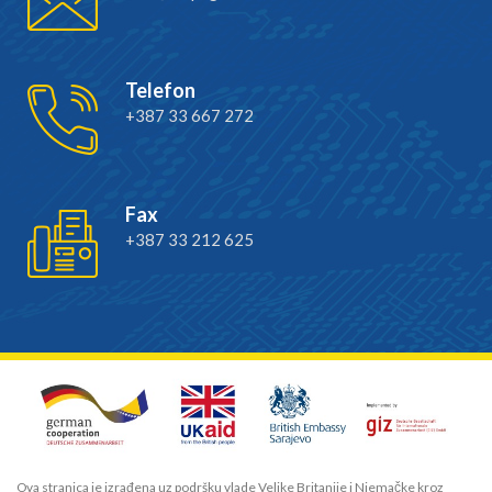
Telefon
+387 33 667 272
Fax
+387 33 212 625
Ova stranica je izrađena uz podršku vlade Velike Britanije i Njemačke kroz