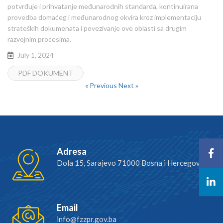
potvrđuje i prihvatanje međunarodnih standarda, kontinuirana
provedba domaćeg i međunarodnog okvira kroz implementaciju
strateških dokumenata i povezivanje ove oblasti sa drugim
razvojnim procesima.
July 1, 2024
PDF DOKUMENT
« Previous
Next »
Adresa
Dola 15, Sarajevo 71000 Bosna i Hercegovina
Email
info@fzzpr.gov.ba