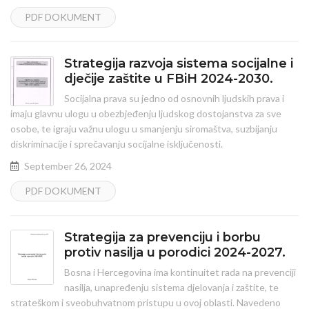
PDF DOKUMENT
Strategija razvoja sistema socijalne i
dječije zaštite u FBiH 2024-2030.
Socijalna prava su jedno od osnovnih ljudskih prava i
imaju glavnu ulogu u obezbjeđenju ljudskog dostojanstva za sve
osobe, te igraju važnu ulogu u smanjenju siromaštva, suzbijanju
diskriminacije i sprečavanju socijalne isključenosti.
September 26, 2024
PDF DOKUMENT
Strategija za prevenciju i borbu
protiv nasilja u porodici 2024-2027.
Bosna i Hercegovina ima kontinuitet rada na prevenciji
nasilja, unapređenju sistema djelovanja i zaštite, te
strateškom i sveobuhvatnom pristupu u ovoj oblasti. Navedeno