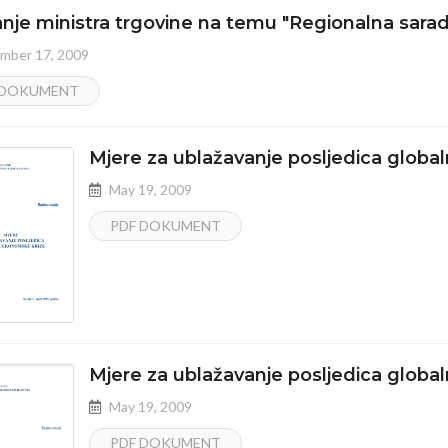
anje ministra trgovine na temu "Regionalna sarad
mber 17, 2009
 DOKUMENT
Mjere za ublažavanje posljedica glob
May 19, 2009
PDF DOKUMENT
Mjere za ublažavanje posljedica glob
May 19, 2009
PDF DOKUMENT