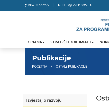
+387 33 667 272
INFO@FZZPR.GOV.BA
O NAMA
STRATEŠKI DOKUMENTI
NORM
Publikacije
POČETNA
OSTALE PUBLIKACIJE
Ost
Izvještaj o razvoju