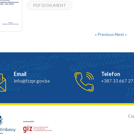
PDF DOKUMENT
« Previous
Next »
Email
Telefon
info@fzzpr.gov.ba
+387 33 667 27
Cop