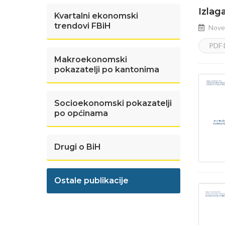
Izlag
Kvartalni ekonomski
trendovi FBiH
Nove
PDF
Makroekonomski
pokazatelji po kantonima
Socioekonomski pokazatelji
po općinama
Drugi o BiH
Ostale publikacije