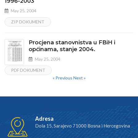
1996-2003
May 25, 2004
ZIP DOKUMENT
Procjena stanovnistva u FBiH i
općinama, stanje 2004.
May 25, 2004
PDF DOKUMENT
« Previous
Next »
Adresa
Dola 15, Sarajevo 71000 Bosna i Hercegovina