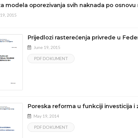
za modela oporezivanja svih naknada po osnovu 
19, 2015
Prijedlozi rasterećenja privrede u Feder
June 19, 2015
PDF DOKUMENT
Poreska reforma u funkciji investicija i
May 19, 2014
PDF DOKUMENT