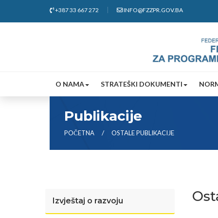
+387 33 667 272
INFO@FZZPR.GOV.BA
O NAMA
STRATEŠKI DOKUMENTI
NORM
Publikacije
POČETNA
OSTALE PUBLIKACIJE
Ost
Izvještaj o razvoju