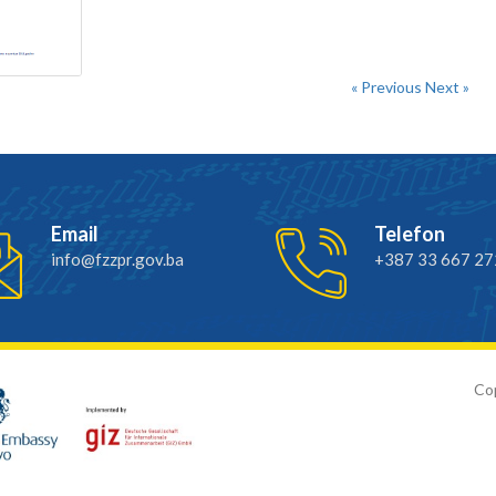
« Previous
Next »
Email
Telefon
info@fzzpr.gov.ba
+387 33 667 27
Cop