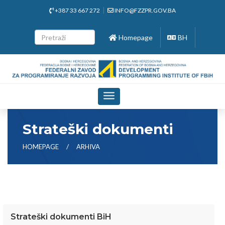
+387 33 667 272
INFO@FZZPR.GOV.BA
Homepage
BH
Toggle
navigation
Strateški dokumenti
HOMEPAGE
ARHIVA
Strateški dokumenti BiH