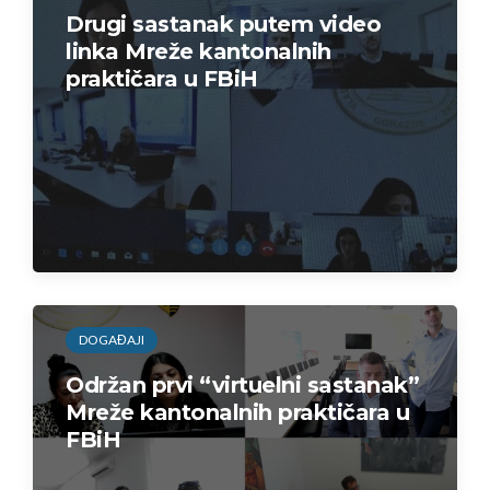
Drugi sastanak putem video
linka Mreže kantonalnih
praktičara u FBiH
DOGAĐAJI
Održan prvi “virtuelni sastanak”
Mreže kantonalnih praktičara u
FBiH