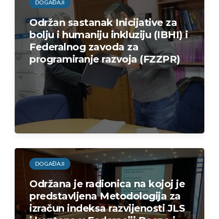
DOGAĐAJI
Održan sastanak Inicijative za
bolju i humaniju inkluziju (IBHI) i
Federalnog zavoda za
programiranje razvoja (FZZPR)
DOGAĐAJI
Održana je radionica na kojoj je
predstavljena Metodologija za
izračun indeksa razvijenosti JLS