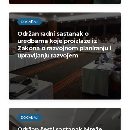
DOGAĐAJI
Održan radni sastanak o
uredbama koje proizlaze iz
Zakona o razvojnom planiranju i
upravljanju razvojem
DOGAĐAJI
Održan šesti sastanak Mreže