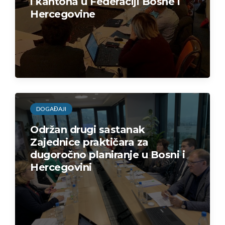
i kantona u Federaciji Bosne i
Hercegovine
DOGAĐAJI
Održan drugi sastanak
Zajednice praktičara za
dugoročno planiranje u Bosni i
Hercegovini