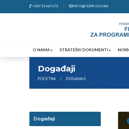
+387 33 667 272
INFO@FZZPR.GOV.BA
O NAMA
STRATEŠKI DOKUMENTI
NORM
Događaji
POČETNA
DOGAĐAJI
Događaji