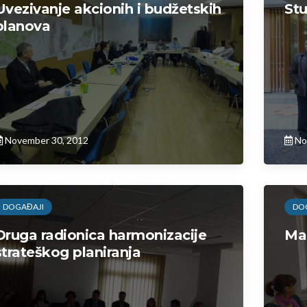
Uvezivanje akcionih i budžetskih
Stu
planova
November 30, 2012
No
DOGAĐAJI
DO
Druga radionica harmonizacije
Ma
strateškog planiranja