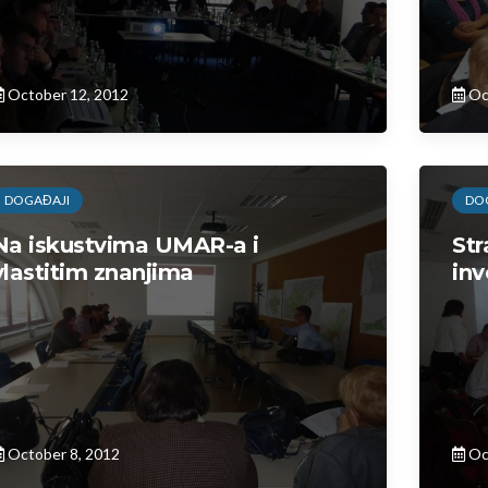
October 12, 2012
Oc
DOGAĐAJI
DO
Na iskustvima UMAR-a i
Str
vlastitim znanjima
inv
October 8, 2012
Oc