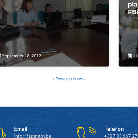
pla
FB
September 18, 2012
Jul
« Previous
Next »
Email
Telefon
info@fzzpr.gov.ba
+387 33 667 27