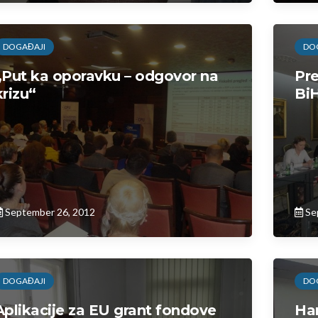
DOGAĐAJI
DO
„Put ka oporavku – odgovor na
Pre
krizu“
BiH
September 26, 2012
Se
DOGAĐAJI
DO
Aplikacije za EU grant fondove
Har