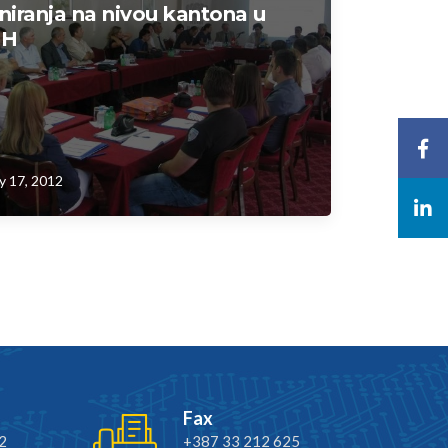
niranja na nivou kantona u
iH
y 17, 2012
Fax
2
+387 33 212 625