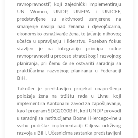
ravnopravnosti“, koji zajednički implementiraju
UN Women, UNDP, UNFPA i UNICEF,
predstavljene su aktivnosti usmjerene na
smanjenje nasilja nad ženama i djevojčicama,
ekonomsko osnaživanje žena, te jačanje njihovog
učešća u upravljanju i liderstvu. Poseban fokus
stavljen je na integraciju principa rodne
ravnopravnosti u procese strateškog i razvojnog
planiranja, pri čemu će se ostvariti saradnja sa
praktičarima razvojnog planiranja u Federaciji
BiH.
Također je predstavljen projekat unapređenja
položaja žena na tržištu rada u Livnu, koji
implementira Kantonalni zavod za zapošljavanje,
kao i program SDG2030BiH, koji UNDP provodi
u saradnji sa institucijama Bosne i Hercegovine u
svrhu podrške implementaciji Ciljeva održivog
razvoja u BiH. Učesnicima sastanka predstavljeni