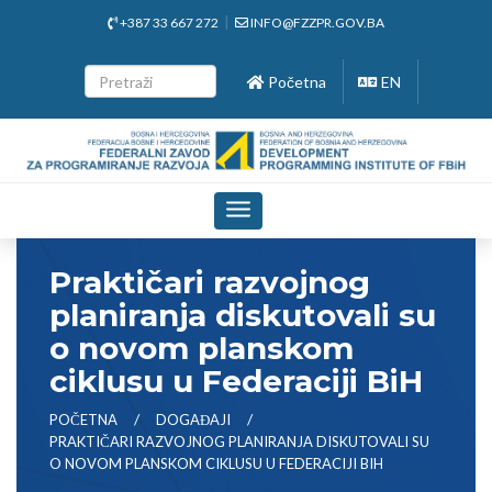
+387 33 667 272
INFO@FZZPR.GOV.BA
Početna
EN
Toggle
navigation
Praktičari razvojnog
planiranja diskutovali su
o novom planskom
ciklusu u Federaciji BiH
POČETNA
DOGAĐAJI
PRAKTIČARI RAZVOJNOG PLANIRANJA DISKUTOVALI SU
O NOVOM PLANSKOM CIKLUSU U FEDERACIJI BIH